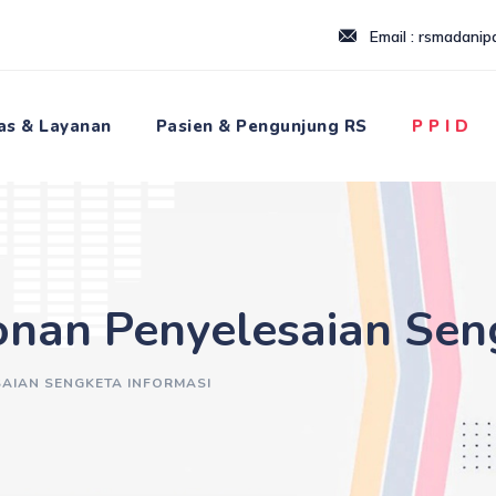
Email : rsmadani
tas & Layanan
Pasien & Pengunjung RS
P P I D
nan Penyelesaian Seng
AIAN SENGKETA INFORMASI