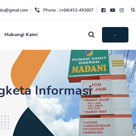
palu@gmail.com
Phone : (+64)451-491607
Hubungi Kami
-
keta Informasi