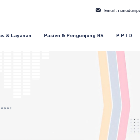
Email : rsmadani
tas & Layanan
Pasien & Pengunjung RS
P P I D
SARAF