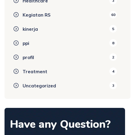
Healthcare
3
Kegiatan RS
60
kinerja
5
ppi
8
profil
2
Treatment
4
Uncategorized
3