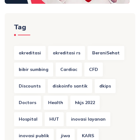
Tag
akreditasi
akreditasi rs
BeraniSehat
bibir sumbing
Cardiac
CFD
Discounts
diskoinfo santik
dkips
Doctors
Health
hkjs 2022
Hospital
HUT
inovasi layanan
inovasi publik
jiwa
KARS