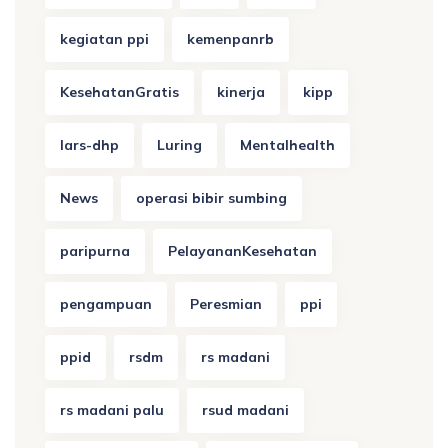
kegiatan ppi
kemenpanrb
KesehatanGratis
kinerja
kipp
lars-dhp
Luring
Mentalhealth
News
operasi bibir sumbing
paripurna
PelayananKesehatan
pengampuan
Peresmian
ppi
ppid
rsdm
rs madani
rs madani palu
rsud madani