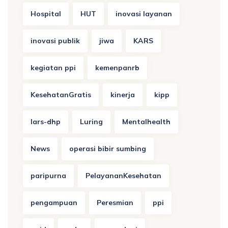
Hospital
HUT
inovasi layanan
inovasi publik
jiwa
KARS
kegiatan ppi
kemenpanrb
KesehatanGratis
kinerja
kipp
lars-dhp
Luring
Mentalhealth
News
operasi bibir sumbing
paripurna
PelayananKesehatan
pengampuan
Peresmian
ppi