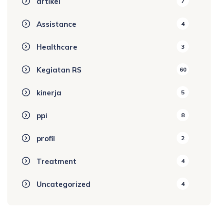
artikel
7
Assistance
4
Healthcare
3
Kegiatan RS
60
kinerja
5
ppi
8
profil
2
Treatment
4
Uncategorized
4