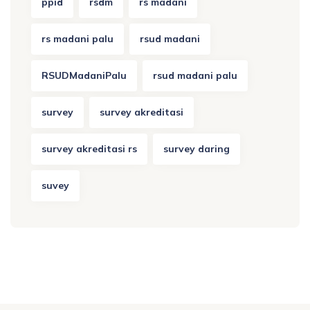
ppid
rsdm
rs madani
rs madani palu
rsud madani
RSUDMadaniPalu
rsud madani palu
survey
survey akreditasi
survey akreditasi rs
survey daring
suvey