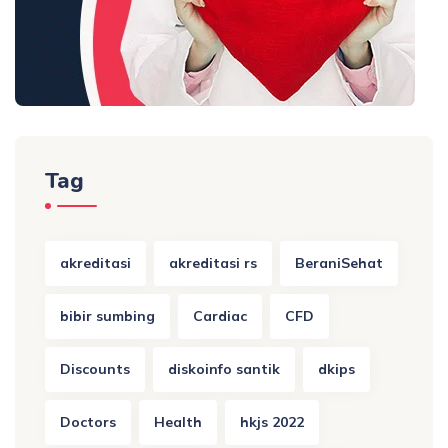
Tag
akreditasi
akreditasi rs
BeraniSehat
bibir sumbing
Cardiac
CFD
Discounts
diskoinfo santik
dkips
Doctors
Health
hkjs 2022