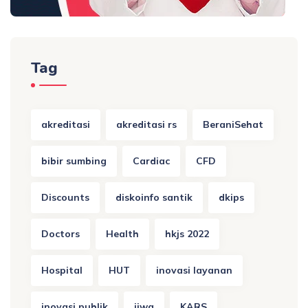
Tag
akreditasi
akreditasi rs
BeraniSehat
bibir sumbing
Cardiac
CFD
Discounts
diskoinfo santik
dkips
Doctors
Health
hkjs 2022
Hospital
HUT
inovasi layanan
inovasi publik
jiwa
KARS