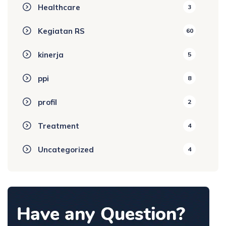
Healthcare
3
Kegiatan RS
60
kinerja
5
ppi
8
profil
2
Treatment
4
Uncategorized
4