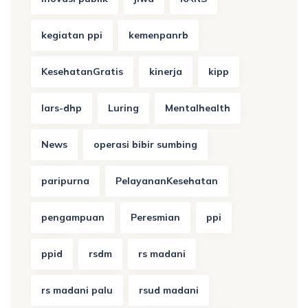
kegiatan ppi
kemenpanrb
KesehatanGratis
kinerja
kipp
lars-dhp
Luring
Mentalhealth
News
operasi bibir sumbing
paripurna
PelayananKesehatan
pengampuan
Peresmian
ppi
ppid
rsdm
rs madani
rs madani palu
rsud madani