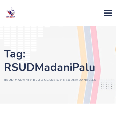
Skip
to
content
Tag:
RSUDMadaniPalu
RSUD MADANI
>
BLOG CLASSIC
>
RSUDMADANIPALU