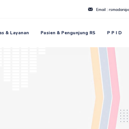
Email : rsmadani
tas & Layanan
Pasien & Pengunjung RS
P P I D