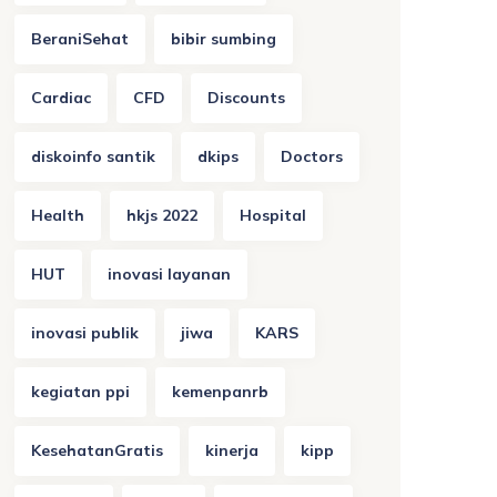
BeraniSehat
bibir sumbing
Cardiac
CFD
Discounts
diskoinfo santik
dkips
Doctors
Health
hkjs 2022
Hospital
HUT
inovasi layanan
inovasi publik
jiwa
KARS
kegiatan ppi
kemenpanrb
KesehatanGratis
kinerja
kipp