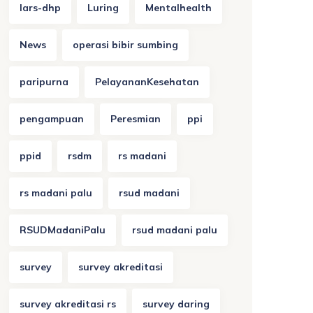
lars-dhp
Luring
Mentalhealth
News
operasi bibir sumbing
paripurna
PelayananKesehatan
pengampuan
Peresmian
ppi
ppid
rsdm
rs madani
rs madani palu
rsud madani
RSUDMadaniPalu
rsud madani palu
survey
survey akreditasi
survey akreditasi rs
survey daring