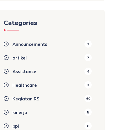
Categories
Announcements
3
artikel
7
Assistance
4
Healthcare
3
Kegiatan RS
60
kinerja
5
ppi
8