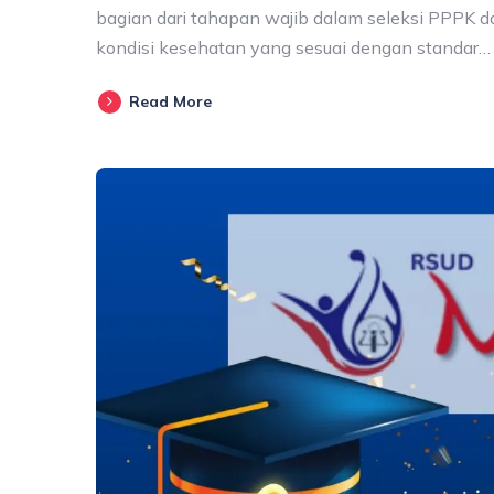
bagian dari tahapan wajib dalam seleksi PPPK 
kondisi kesehatan yang sesuai dengan standar…
Read More