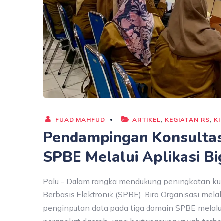
FUAD MAHFUD
ARTIKEL
,
KEGIATAN RS
,
K
Pendampingan Konsultas
SPBE Melalui Aplikasi Bi
Palu - Dalam rangka mendukung peningkatan kua
Berbasis Elektronik (SPBE), Biro Organisasi me
penginputan data pada tiga domain SPBE melalui a