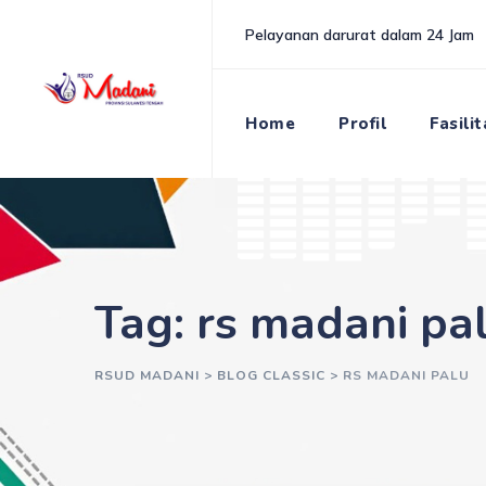
Skip
Pelayanan darurat dalam 24 Jam
to
content
Home
Profil
Fasili
Tag: rs madani pa
RSUD MADANI
>
BLOG CLASSIC
>
RS MADANI PALU