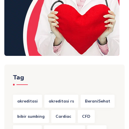
Tag
akreditasi
akreditasi rs
BeraniSehat
bibir sumbing
Cardiac
CFD