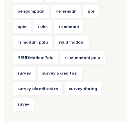
pengampuan
Peresmian
ppi
ppid
rsdm
rs madani
rs madani palu
rsud madani
RSUDMadaniPalu
rsud madani palu
survey
survey akreditasi
survey akreditasi rs
survey daring
suvey