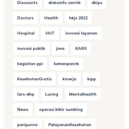
Discounts
diskoinfo santik
dkips
Doctors
Health
hkjs 2022
Hospital
HUT
inovasi layanan
inovasi publik
jiwa
KARS
kegiatan ppi
kemenpanrb
KesehatanGratis
kinerja
kipp
lars-dhp
Luring
Mentalhealth
News
operasi bibir sumbing
paripurna
PelayananKesehatan