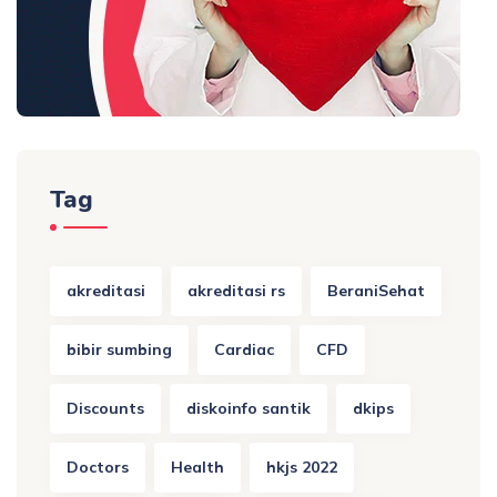
Tag
akreditasi
akreditasi rs
BeraniSehat
bibir sumbing
Cardiac
CFD
Discounts
diskoinfo santik
dkips
Doctors
Health
hkjs 2022