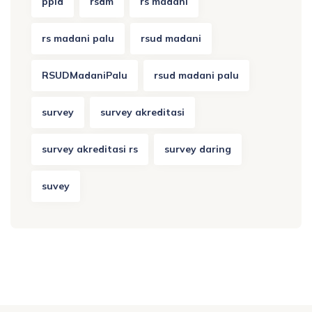
ppid
rsdm
rs madani
rs madani palu
rsud madani
RSUDMadaniPalu
rsud madani palu
survey
survey akreditasi
survey akreditasi rs
survey daring
suvey