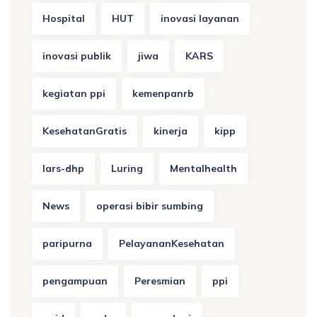
Hospital
HUT
inovasi layanan
inovasi publik
jiwa
KARS
kegiatan ppi
kemenpanrb
KesehatanGratis
kinerja
kipp
lars-dhp
Luring
Mentalhealth
News
operasi bibir sumbing
paripurna
PelayananKesehatan
pengampuan
Peresmian
ppi