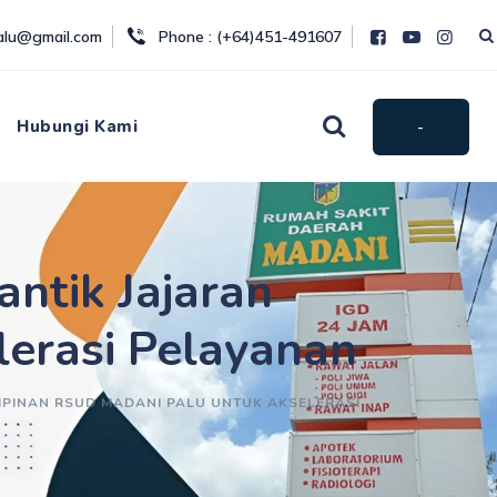
palu@gmail.com
Phone : (+64)451-491607
Hubungi Kami
-
ntik Jajaran
erasi Pelayanan
MPINAN RSUD MADANI PALU UNTUK AKSELERASI