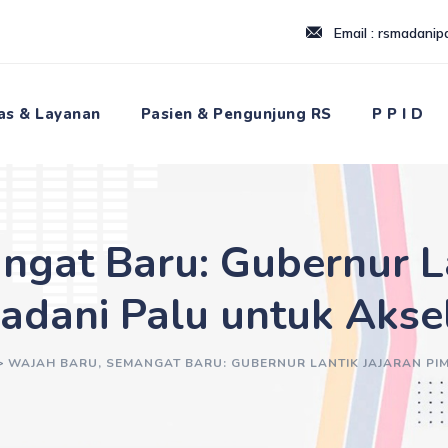
Email : rsmadani
tas & Layanan
Pasien & Pengunjung RS
P P I D
gat Baru: Gubernur La
dani Palu untuk Aksel
>
WAJAH BARU, SEMANGAT BARU: GUBERNUR LANTIK JAJARAN PI