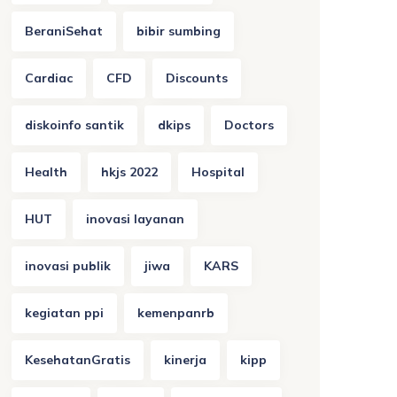
BeraniSehat
bibir sumbing
Cardiac
CFD
Discounts
diskoinfo santik
dkips
Doctors
Health
hkjs 2022
Hospital
HUT
inovasi layanan
inovasi publik
jiwa
KARS
kegiatan ppi
kemenpanrb
KesehatanGratis
kinerja
kipp