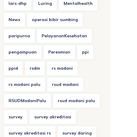
lars-dhp
Luring
Mentalhealth
News
operasi bibir sumbing
paripurna
PelayananKesehatan
pengampuan
Peresmian
ppi
ppid
rsdm
rs madani
rs madani palu
rsud madani
RSUDMadaniPalu
rsud madani palu
survey
survey akreditasi
survey akreditasi rs
survey daring