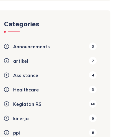
Categories
Announcements
3
artikel
7
Assistance
4
Healthcare
3
Kegiatan RS
60
kinerja
5
ppi
8