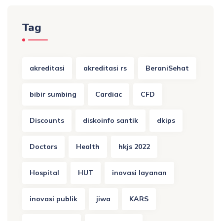
Tag
akreditasi
akreditasi rs
BeraniSehat
bibir sumbing
Cardiac
CFD
Discounts
diskoinfo santik
dkips
Doctors
Health
hkjs 2022
Hospital
HUT
inovasi layanan
inovasi publik
jiwa
KARS