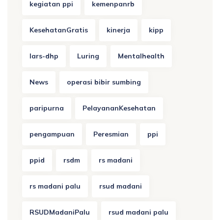
kegiatan ppi
kemenpanrb
KesehatanGratis
kinerja
kipp
lars-dhp
Luring
Mentalhealth
News
operasi bibir sumbing
paripurna
PelayananKesehatan
pengampuan
Peresmian
ppi
ppid
rsdm
rs madani
rs madani palu
rsud madani
RSUDMadaniPalu
rsud madani palu